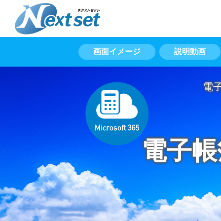
画面イメージ
説明動画
電
電子帳