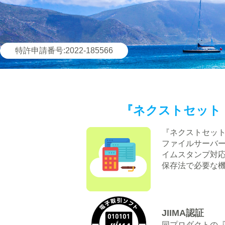
特許申請番号:2022-185566
『ネクストセット・電
『ネクストセット・
ファイルサーバー
イムスタンプ対
保存法で必要な
JIIMA認証
同プロダクトの『サ