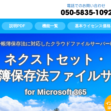
説明PDF
機能一覧
基本ライセンス価格
子帳簿保存法に対応した
クラウドファイルサーバー
ネクストセット・
簿保存法
ファイル
for Microsoft 365