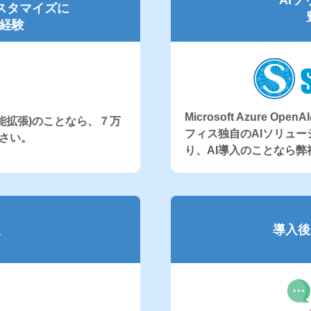
スタマイズに
経験
Microsoft Azure
(機能拡張)のことなら、７万
フィス独自のAIソリュー
さい。
り、AI導入のことなら
援
導入後