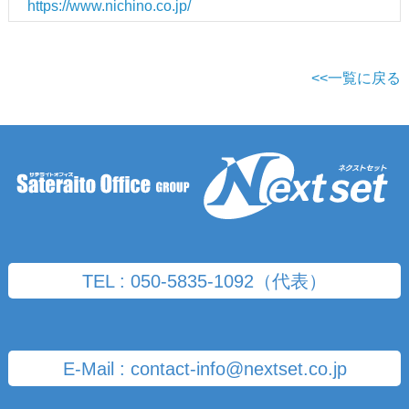
https://www.nichino.co.jp/
<<一覧に戻る
TEL : 050-5835-1092（代表）
E-Mail : contact-info@nextset.co.jp