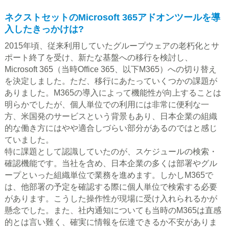
ネクストセットのMicrosoft 365アドオンツールを導
入したきっかけは?
2015年頃、従来利用していたグループウェアの老朽化とサ
ポート終了を受け、新たな基盤への移行を検討し、
Microsoft 365（当時Office 365、以下M365）への切り替え
を決定しました。ただ、移行にあたっていくつかの課題が
ありました。M365の導入によって機能性が向上することは
明らかでしたが、個人単位での利用には非常に便利な一
方、米国発のサービスという背景もあり、日本企業の組織
的な働き方にはやや適合しづらい部分があるのではと感じ
ていました。
特に課題として認識していたのが、スケジュールの検索・
確認機能です。当社を含め、日本企業の多くは部署やグル
ープといった組織単位で業務を進めます。しかしM365で
は、他部署の予定を確認する際に個人単位で検索する必要
があります。こうした操作性が現場に受け入れられるかが
懸念でした。また、社内通知についても当時のM365は直感
的とは言い難く、確実に情報を伝達できるか不安がありま