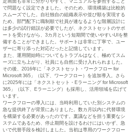
定画面も非常に分かりやすく、マニュアルを参照すること
で問題なく設定できました。そのため、環境構築は比較的
スムーズでした。自社独自の組織表示や並び順を実現する
ため、部門配下に職制順で社員が連なるような階層設計に
は多少の試行錯誤が必要でしたが、ネクストセットのサポ
ートを受けながら、3カ月という短期間で使いやすいUIを整
備することができました。サポートは非常に丁寧で、ユー
ザーに寄り添った対応だったと記憶しています。
また、運用開始時についてもトラブルはなく、極めてスム
ーズに立ち上がり、社員にも自然に受け入れられました。
その後、2016年に「ネクストセット・ワークフロー for
Microsoft 365」（以下、ワークフロー）を追加導入。さら
に2025年には「ネクストセット・Eラーニング for Microsoft
365」（以下、Eラーニング）も採用し、活用領域を広げて
います。
ワークフローの導入には、当時利用していた別システムの
急な提供終了が背景にありました。数カ月以内に代替環境
を構築する必要があったのです。稟議などを担う重要なシ
ステムであるため、停止期間を設けるわけにはいかず、急
いで代替手段を検討しました。当初は専用のワークフロー