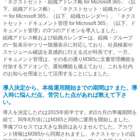
「ネクストセット・組織アドレス帳 for Microsoft 365」（以
下、組織アドレス帳）、「ネクストセット・組織カレンダ
ー for Microsoft 365」（以下、組織カレンダー）、「ネクス
トセット・ドキュメント管理 for Microsoft 365」（以下、ド
キュメント管理）の3つのアドオンを導入しました。
組織アドレス帳および組織カレンダーは、組織・グループ
の一覧表示やツリー階層表示に対応しており、社員検索や
スケジュール確認を直感的に行える点が特長です。一方、
ドキュメント管理は、その名の通りM365に文書管理機能を
付加するアドオンで、通知機能も備えており、これを社内
のお知らせ用途として活用することにしました。
導入決定から、本格運用開始までの期間は? また、導
入時に悩んだ点、苦労した点があれば教えて下さ
い。
導入を決定したのは2015年前半です。約3カ月の準備期間を
経て、同年8月頃にはM365と同時に運用を開始しました。
準備プロセスでは大きな負担はありませんでした。アカウ
ント情報はM365から同期されますし、ネクストセットの設