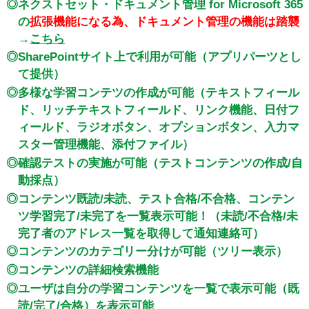
◎ネクストセット・ドキュメント管理 for Microsoft 365
の
拡張機能になる為、ドキュメント管理の機能は踏襲
→
こちら
◎SharePointサイト上で利用が可能（アプリパーツとし
て提供）
◎多様な学習コンテツの作成が可能（テキストフィール
ド、リッチテキストフィールド、リンク機能、日付フ
ィールド、ラジオボタン、オプションボタン、入力マ
スター管理機能、添付ファイル）
◎確認テストの実施が可能（テストコンテンツの作成/自
動採点）
◎コンテンツ既読/未読、テスト合格/不合格、コンテン
ツ学習完了/未完了を一覧表示可能！（未読/不合格/未
完了者のアドレス一覧を取得して通知連絡可）
◎コンテンツのカテゴリー分けが可能（ツリー表示）
◎コンテンツの詳細検索機能
◎ユーザは自分の学習コンテンツを一覧で表示可能（既
読/完了/合格）を表示可能