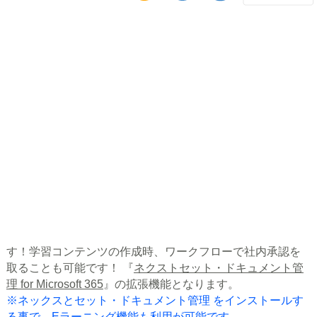
特許第7254279号/第7058044号 特許申請番号2018-
131213/2025-087356/2025-087356
『ネクストセット・Eラーニング for
Microsoft 365』とは
『ネクストセット・Eラーニング for Microsoft 365』とは、
Microsoft 365とシームレスに動く、クラウド環境のEラーニ
ング機能（ワークフロー付）になります。多様な学習コン
テンツの作成＋ユーザーのコンテンツ既読／未読／学習完
了／未完了、確認テストの合格/不合格の進捗管理が可能で
す！学習コンテンツの作成時、ワークフローで社内承認を
取ることも可能です！ 『
ネクストセット・ドキュメント管
理 for Microsoft 365
』の拡張機能となります。
※ネックスとセット・ドキュメント管理 をインストールす
る事で、Eラーニング機能も利用が可能です。