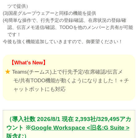
ツで提供）
(3)国産グループウェアーと同様の機能を提供
(4)簡単な操作で、行先予定の登録/確認、在席状況の登録/確
認、伝言メモ送信/確認、TODOを他のメンバーと共有が可能
です！
今後も強く機能追加していきますので、御要望ください！
【What's New】
★
Teams(チームス)上で行先予定/在席確認/伝言メ
モ/共有TODO機能が動くようになりました！＋チ
ャットボットにも対応
（導入社数
2026/8/1 現在 2,393社/329,495アカ
ウント
※
Google Workspace <旧名:G Suite >
版
含む）