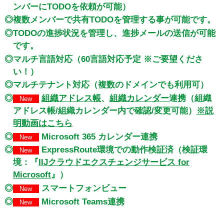
ンバーにTODOを依頼が可能）
◎複数メンバーで共有TODOを管理する事が可能です。
◎TODOの進捗状況を管理し、進捗メールの送信が可能
です。
◎マルチ言語対応（60言語対応予定 ※ご要望くださ
い！）
◎マルチテナント対応（複数のドメインでも利用可）
◎
組織アドレス帳
、
組織カレンダー
連携（組織
New
アドレス帳/組織カレンダー内で確認/変更可能）
※説
明動画はこちら
◎
Microsoft 365 カレンダー連携
New
◎
ExpressRoute環境での動作検証済（検証環
New
境：『
IIJクラウドエクスチェンジサービス for
Microsoft
』）
◎
スマートフォンビュー
New
◎
Microsoft Teams連携
New