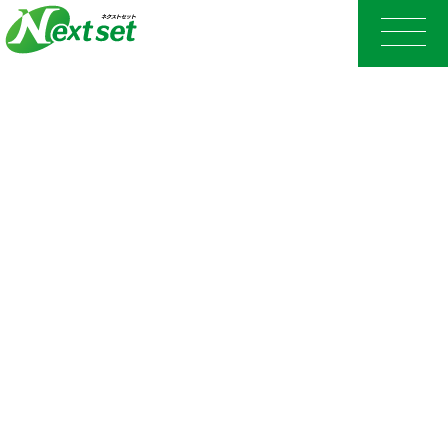
Microsoft 365で利用可能な、
行先予定/在席確認/伝言メモ/共有TODO機能
ネクストセット・
行先予定/在席確認/
伝言メモ/共有TODO
for Microsoft 365