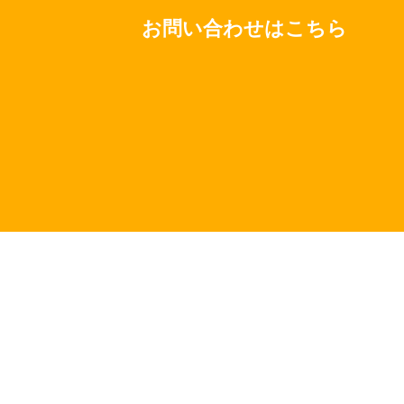
https://www.nextset.co.jp/
お問い合わせはこちら
© Next Set
記載されている内容は予告なしに変更することがございます。
詳しくは弊社営業担当までお問い合せください。
※
利用約款
を、閲覧後申込ください！ ※プライバシーポリシ
は
こちら