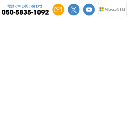
特許第7405344号 特許申請番号2022-156181
『ネクストセット・行先予定/在席確認/伝
言メモ/共有TODO for Microsoft 365』とは
『ネクストセット・行先予定/在席確認/伝言メモ/共有TODO for
Microsoft 365』とは、Microsoft 365とシームレスに動く、クラ
ウド環境の行先予定/在席確認/伝言メモ/共有TODO機能になり
ます。
(1)Microsoft 365と同じ環境で動く行先予定/在席確認/伝言メモ/
共有TODO機能（クラウド上で稼働し、SharePoint上で稼働
します！)
(2)SharePoint サイト上で運用が可能（SharePoint のアプリパー